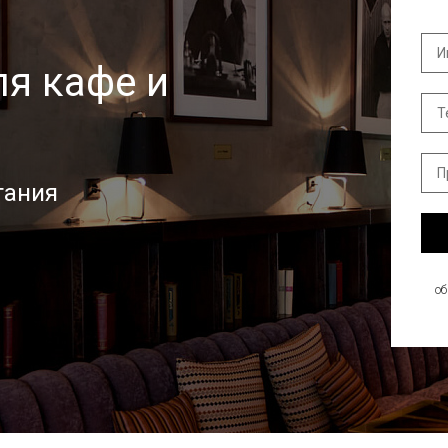
я кафе и
тания
о